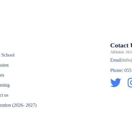
Cotact 
e
AlHufuf- 363
 School
Email:
info
sion
Phone: 05
ces
T
rning
w
ct us
i
tration (2026- 2027)
t
e
t