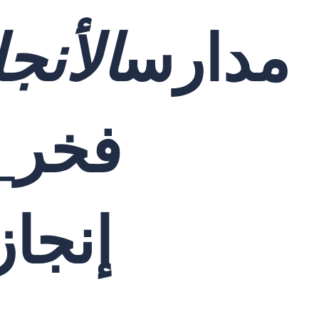
مدارس
الأنجا
فخر_ا
إنجا