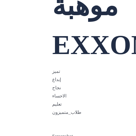
موهبة
EXXO
تميز
إبداع
نجاح
الاحساء
تعليم
Screenshot