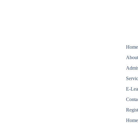
Hom
About
Admis
Servi
E-Lea
Conta
Regis
Hom