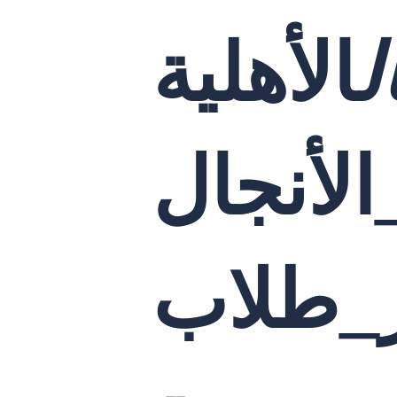
ل
الأهلية
لأنجال
ز_طلاب