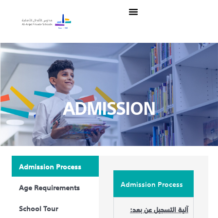
Skip
Menu
to
content
ADMISSION
Admission Process
Admission Process
Age Requirements
School Tour
آلية التسجيل عن بعد: