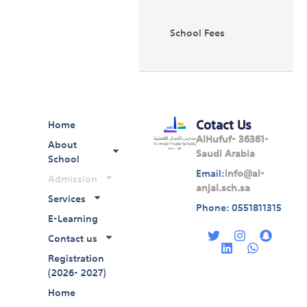
School Fees
Cotact Us
Home
AlHufuf- 36361-
About
Saudi Arabia
School
Email:
info@al-
Admission
anjal.sch.sa
Services
Phone: 0551811315
E-Learning
T
L
I
W
S
w
i
n
h
n
Contact us
i
n
s
a
a
Registration
t
k
t
t
p
(2026- 2027)
t
e
a
s
c
e
d
g
a
h
Home
r
i
r
p
a