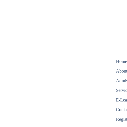
Hom
About
Admis
Servi
E-Lea
Conta
Regis