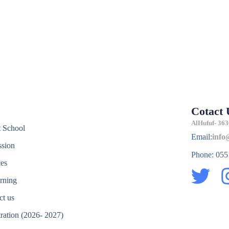
Cotact 
e
AlHufuf- 363
 School
Email:
info
sion
Phone: 05
ces
T
rning
w
ct us
i
tration (2026- 2027)