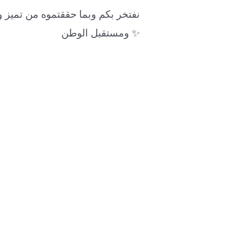
نفتخر بكم وبما حققتموه من تميز وإ
ومستقبل الوطن ✨
Next Post
→